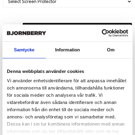
ADD TO CART
🚀 Fast Deliveries - Ships within 24 hours
Samtycke
Information
Om
Printed in Sweden.
🔒 Secure Payments
Denna webbplats använder cookies
SHARE
Vi använder enhetsidentifierare för att anpassa innehållet
och annonserna till användarna, tillhandahålla funktioner
för sociala medier och analysera vår trafik. Vi
vidarebefordrar även sådana identifierare och annan
information från din enhet till de sociala medier och
Description
annons- och analysföretag som vi samarbetar med.
Article no.: 219170
Dessa kan i sin tur kombinera informationen med annan
Wallet case from Bjornberry for your iPhone 7 with unique print. 
information som du har tillhandahållit eller som de har
Which gives great protection and has a unique "Viktoria"-