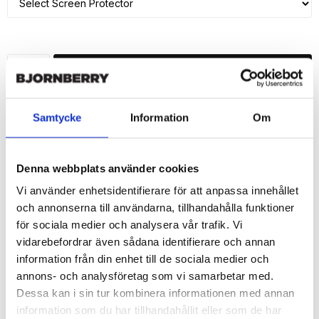
ADD TO CART
🚀 Fast Deliveries - Ships within 24 hours
Samtycke
Information
Om
Printed in Sweden.
🔒 Secure Payments
Denna webbplats använder cookies
SHARE
Vi använder enhetsidentifierare för att anpassa innehållet
och annonserna till användarna, tillhandahålla funktioner
för sociala medier och analysera vår trafik. Vi
vidarebefordrar även sådana identifierare och annan
information från din enhet till de sociala medier och
Description
annons- och analysföretag som vi samarbetar med.
Article no.: 660
Dessa kan i sin tur kombinera informationen med annan
Wallet case from Bjornberry for your iPhone 7 with unique print. 
information som du har tillhandahållit eller som de har
Which gives great protection and has a unique "Train Insane"-