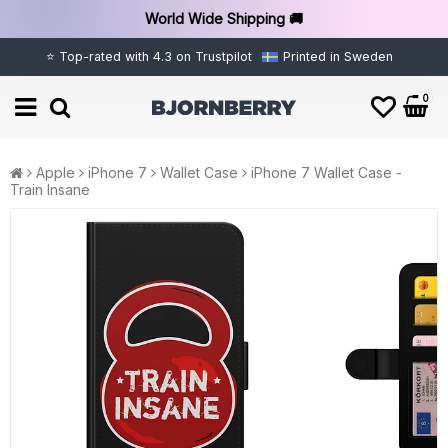
World Wide Shipping 🚚
⭐ Top-rated with 4.3 on Trustpilot
Printed in Sweden
0
Apple
iPhone 7
Wallet Case
iPhone 7 Wallet Case -
Train Insane