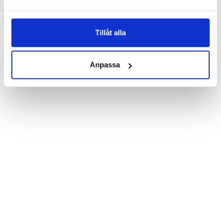
Which gives great protection and has a unique "Sea Shells"-
samlat in när du har använt deras tjänster.
design.

Product details:

Tillåt alla
Customized front and black leather back.

Three handy card slots on the inside of the case with ID window 
for one of the slots.

Show more
Magnetized strap for secure closing.

Anpassa
Built-in hardcase to ensure perfect fit.

Pocket inside, which is ideal for cash and notes.

Comprehensive protection.

PU-leather.

Material: PU-Leather.

Pattern: Sea Shells.

Phone model: iPhone 7.

Brand: Bjornberry