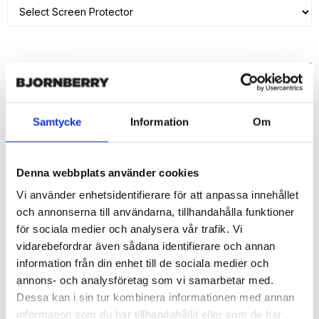
ADD TO CART
🚀 Fast Deliveries - Ships within 24 hours
Samtycke
Information
Om
Printed in Sweden.
🔒 Secure Payments
Denna webbplats använder cookies
SHARE
Vi använder enhetsidentifierare för att anpassa innehållet
och annonserna till användarna, tillhandahålla funktioner
för sociala medier och analysera vår trafik. Vi
vidarebefordrar även sådana identifierare och annan
information från din enhet till de sociala medier och
Description
annons- och analysföretag som vi samarbetar med.
Article no.: 7711
Dessa kan i sin tur kombinera informationen med annan
Wallet case from Bjornberry for your iPhone 7 with unique print. 
information som du har tillhandahållit eller som de har