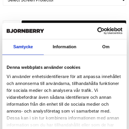
ADD TO CART
🚀 Fast Deliveries - Ships within 24 hours
Samtycke
Information
Om
Printed in Sweden.
🔒 Secure Payments
Denna webbplats använder cookies
SHARE
Vi använder enhetsidentifierare för att anpassa innehållet
och annonserna till användarna, tillhandahålla funktioner
för sociala medier och analysera vår trafik. Vi
vidarebefordrar även sådana identifierare och annan
Description
information från din enhet till de sociala medier och
annons- och analysföretag som vi samarbetar med.
Article no.: 7370
Dessa kan i sin tur kombinera informationen med annan
Wallet case from Bjornberry for your iPhone 7 with unique print. 
information som du har tillhandahållit eller som de har
Which gives great protection and has a unique "RAD"-design.
