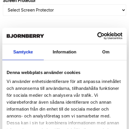
Screen Protector
ADD TO CART
🚀 Fast Deliveries - Ships within 24 hours
Samtycke
Information
Om
Printed in Sweden.
🔒 Secure Payments
Denna webbplats använder cookies
SHARE
Vi använder enhetsidentifierare för att anpassa innehållet
och annonserna till användarna, tillhandahålla funktioner
för sociala medier och analysera vår trafik. Vi
vidarebefordrar även sådana identifierare och annan
information från din enhet till de sociala medier och
Description
annons- och analysföretag som vi samarbetar med.
Dessa kan i sin tur kombinera informationen med annan
Article no.: 16499