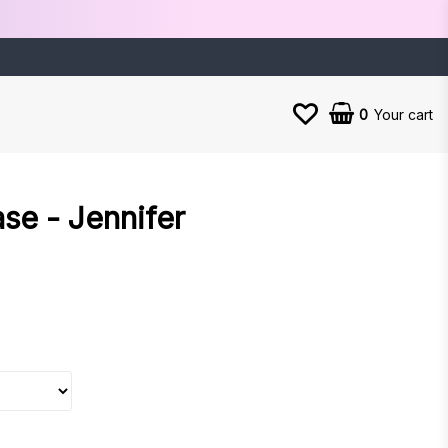
0
Your cart
se - Jennifer
es