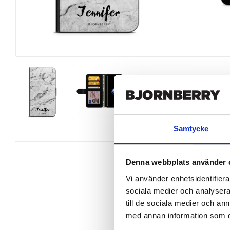
Samtycke
Denna webbplats använder 
Vi använder enhetsidentifierar
sociala medier och analysera 
Wallet case from Bjornberry for yo
till de sociala medier och a
med annan information som du 
Product details:

Customized front and black leather