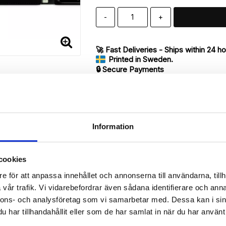
-
+
🚀 Fast Deliveries - Ships within 24 h
Printed in Sweden.
🔒 Secure Payments
SHARE
Information
cookies
Description
e för att anpassa innehållet och annonserna till användarna, tillh
Article no.: 173189
vår trafik. Vi vidarebefordrar även sådana identifierare och anna
ur iPhone 7 with unique print. Which gives great protection and has 
nnons- och analysföretag som vi samarbetar med. Dessa kan i sin
har tillhandahållit eller som de har samlat in när du har använt 
 back.
