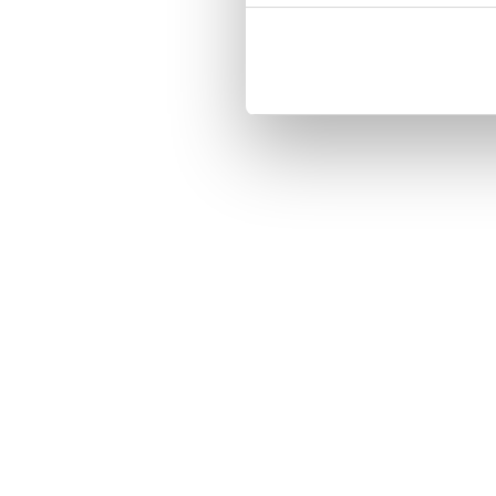
Three handy card slots on the insi
Magnetized strap for secure closin
Built-in hardcase to ensure perfect f
Pocket inside, which is ideal for c
Comprehensive protection.

PU-leather.

Material: PU-Leather.

Pattern: Jennifer.

Phone model: iPhone 7.

Brand: Bjornberry