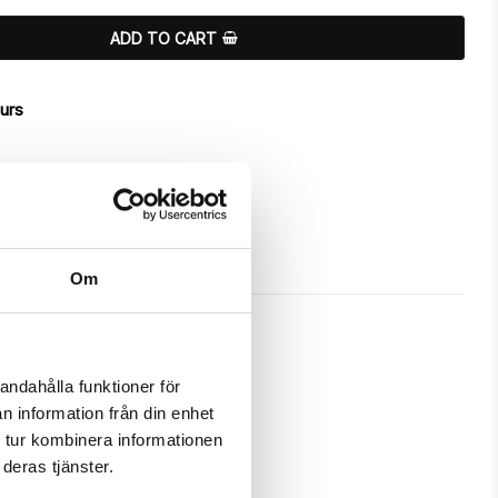
ADD TO CART
ours
Om
andahålla funktioner för
n information från din enhet
s a unique "Hello Summer"-design.

 tur kombinera informationen
deras tjänster.