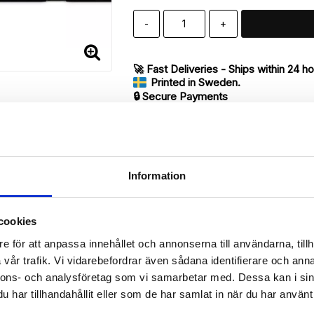
-
+
🚀 Fast Deliveries - Ships within 24 h
Printed in Sweden.
🔒 Secure Payments
SHARE
Information
Description
cookies
Article no.: 16259
e för att anpassa innehållet och annonserna till användarna, tillh
vår trafik. Vi vidarebefordrar även sådana identifierare och anna
our iPhone 7 with unique print. Which gives great protection and ha
nnons- och analysföretag som vi samarbetar med. Dessa kan i sin
har tillhandahållit eller som de har samlat in när du har använt 
 back.

de of the case with ID window for one of the slots.
