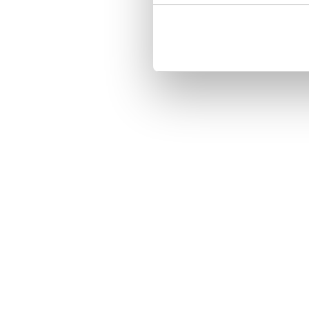
Magnetized strap for secure closin
Built-in hardcase to ensure perfect f
Pocket inside, which is ideal for c
Comprehensive protection.

PU-leather.

Material: PU-Leather.

Pattern: Hello Summer.

Phone model: iPhone 7.

Brand: Bjornberry