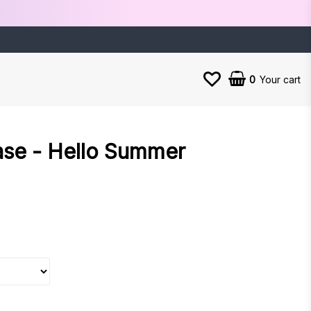
0
Your cart
ase - Hello Summer
es