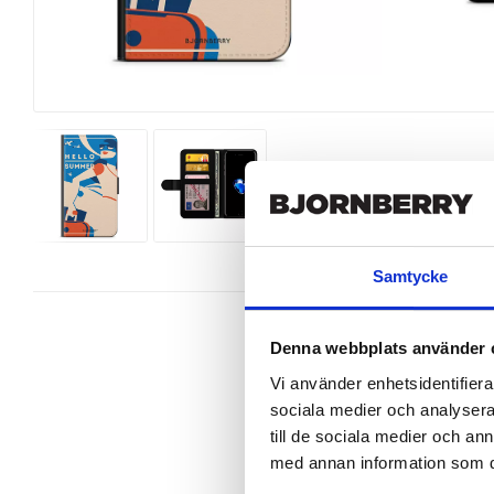
Samtycke
Denna webbplats använder 
Vi använder enhetsidentifierar
sociala medier och analysera 
Wallet case from Bjornberry for y
till de sociala medier och a
Product details:

med annan information som du 
Customized front and black leather
Three handy card slots on the insi