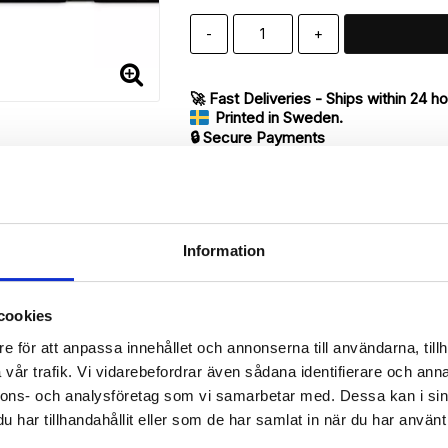
-
+
🚀 Fast Deliveries - Ships within 24 h
Printed in Sweden.
🔒 Secure Payments
SHARE
Information
Description
cookies
Article no.: 17440
e för att anpassa innehållet och annonserna till användarna, tillh
vår trafik. Vi vidarebefordrar även sådana identifierare och anna
ur iPhone 7 with unique print. Which gives great protection and has 
nnons- och analysföretag som vi samarbetar med. Dessa kan i sin
har tillhandahållit eller som de har samlat in när du har använt 
 back.

de of the case with ID window for one of the slots.
