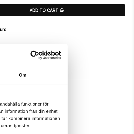
ADD TO CART
ours
Om
andahålla funktioner för
n information från din enhet
a unique "Heart Confetti"-design.

 tur kombinera informationen
deras tjänster.