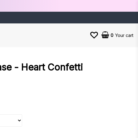
0
Your cart
se - Heart Confetti
es