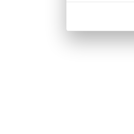
Magnetized strap for secure closin
Built-in hardcase to ensure perfect f
Pocket inside, which is ideal for c
Comprehensive protection.

PU-leather.

Material: PU-Leather.

Pattern: Heart Confetti.

Phone model: iPhone 7.

Brand: Bjornberry