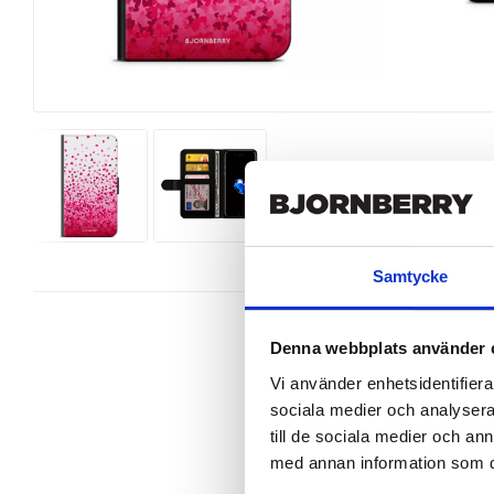
Samtycke
Denna webbplats använder 
Vi använder enhetsidentifierar
sociala medier och analysera 
Wallet case from Bjornberry for yo
till de sociala medier och a
Product details:

med annan information som du 
Customized front and black leather
Three handy card slots on the insi