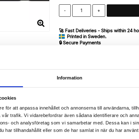
-
+
🚀 Fast Deliveries - Ships within 24 h
Printed in Sweden.
🔒 Secure Payments
SHARE
Information
Description
cookies
Article no.: 16544
e för att anpassa innehållet och annonserna till användarna, tillh
vår trafik. Vi vidarebefordrar även sådana identifierare och anna
ur iPhone 7 with unique print. Which gives great protection and has 
nnons- och analysföretag som vi samarbetar med. Dessa kan i sin
har tillhandahållit eller som de har samlat in när du har använt 
 back.

de of the case with ID window for one of the slots.
