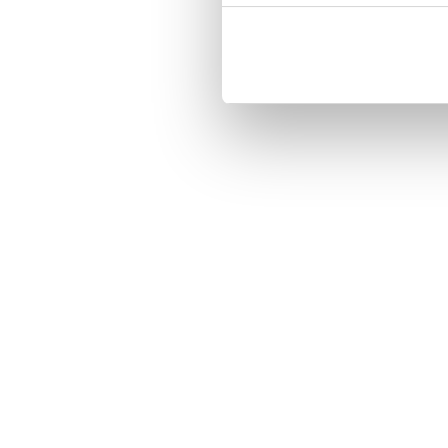
Magnetized strap for secure closin
Built-in hardcase to ensure perfect f
Pocket inside, which is ideal for c
Comprehensive protection.

PU-leather.

Material: PU-Leather.

Pattern: Girls Rule.

Phone model: iPhone 7.

Brand: Bjornberry