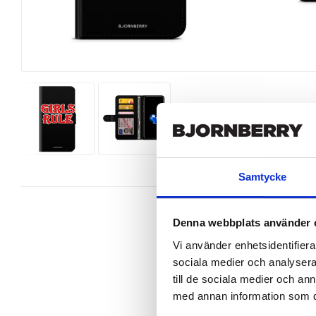
Samtycke
Denna webbplats använder 
Vi använder enhetsidentifierar
sociala medier och analysera 
Wallet case from Bjornberry for yo
till de sociala medier och a
Product details:

med annan information som du 
Customized front and black leather
Three handy card slots on the insi