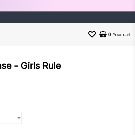
0
Your cart
se - Girls Rule
es