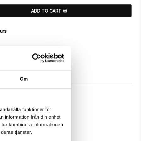
ADD TO CART
ours
Om
andahålla funktioner för
n information från din enhet
a unique "Girls Rule"-design.

 tur kombinera informationen
deras tjänster.