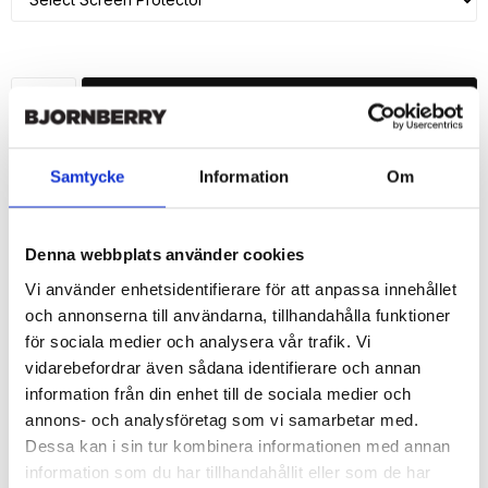
ADD TO CART
🚀 Fast Deliveries - Ships within 24 hours
Samtycke
Information
Om
Printed in Sweden.
🔒 Secure Payments
Denna webbplats använder cookies
SHARE
Vi använder enhetsidentifierare för att anpassa innehållet
och annonserna till användarna, tillhandahålla funktioner
för sociala medier och analysera vår trafik. Vi
vidarebefordrar även sådana identifierare och annan
Description
information från din enhet till de sociala medier och
annons- och analysföretag som vi samarbetar med.
Article no.: 46308
Dessa kan i sin tur kombinera informationen med annan
Wallet case from Bjornberry for your iPhone 7 with unique print. 
information som du har tillhandahållit eller som de har
Which gives great protection and has a unique "Girl"-design.
