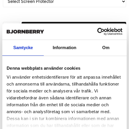
ADD TO CART
🚀 Fast Deliveries - Ships within 24 hours
Samtycke
Information
Om
Printed in Sweden.
🔒 Secure Payments
Denna webbplats använder cookies
SHARE
Vi använder enhetsidentifierare för att anpassa innehållet
och annonserna till användarna, tillhandahålla funktioner
för sociala medier och analysera vår trafik. Vi
vidarebefordrar även sådana identifierare och annan
information från din enhet till de sociala medier och
Description
annons- och analysföretag som vi samarbetar med.
Article no.: 160533
Dessa kan i sin tur kombinera informationen med annan
Wallet case from Bjornberry for your iPhone 7 with unique print. 
information som du har tillhandahållit eller som de har
Which gives great protection and has a unique "Emilie"-design.
