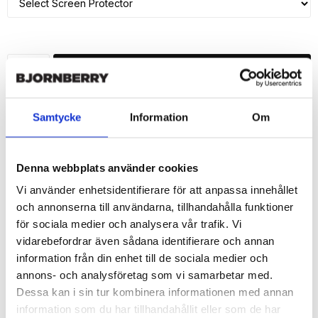
ADD TO CART
🚀 Fast Deliveries - Ships within 24 hours
Samtycke
Information
Om
Printed in Sweden.
🔒 Secure Payments
Denna webbplats använder cookies
SHARE
Vi använder enhetsidentifierare för att anpassa innehållet
och annonserna till användarna, tillhandahålla funktioner
för sociala medier och analysera vår trafik. Vi
vidarebefordrar även sådana identifierare och annan
information från din enhet till de sociala medier och
Description
annons- och analysföretag som vi samarbetar med.
Article no.: 160197
Dessa kan i sin tur kombinera informationen med annan
Wallet case from Bjornberry for your iPhone 7 with unique print. 
information som du har tillhandahållit eller som de har
Which gives great protection and has a unique "Emelie"-design.
