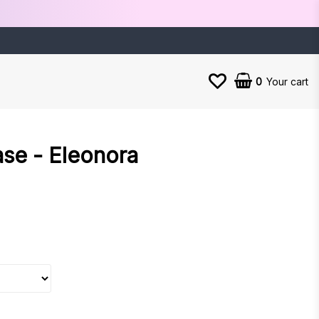
0
Your cart
ase - Eleonora
es