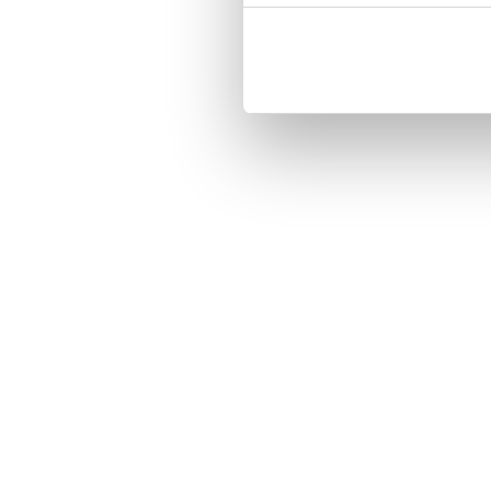
Three handy card slots on the insi
Magnetized strap for secure closin
Built-in hardcase to ensure perfect f
Pocket inside, which is ideal for c
Comprehensive protection.

PU-leather.

Material: PU-Leather.

Pattern: Eleonora.

Phone model: iPhone 7.

Brand: Bjornberry