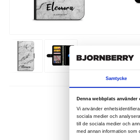
Samtycke
Denna webbplats använder 
Vi använder enhetsidentifierar
sociala medier och analysera 
Wallet case from Bjornberry for yo
till de sociala medier och a
med annan information som du 
Product details:

Customized front and black leather