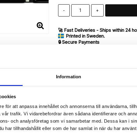
-
+
🚀 Fast Deliveries - Ships within 24 h
Printed in Sweden.
🔒 Secure Payments
SHARE
Information
cookies
Description
e för att anpassa innehållet och annonserna till användarna, tillh
Article no.: 156389
vår trafik. Vi vidarebefordrar även sådana identifierare och anna
ur iPhone 7 with unique print. Which gives great protection and has
nnons- och analysföretag som vi samarbetar med. Dessa kan i sin
har tillhandahållit eller som de har samlat in när du har använt 
 back.
