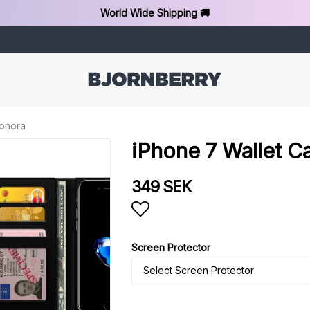
World Wide Shipping 🚚
eonora
iPhone 7 Wallet C
349 SEK
Add to list of favorit
Screen Protector