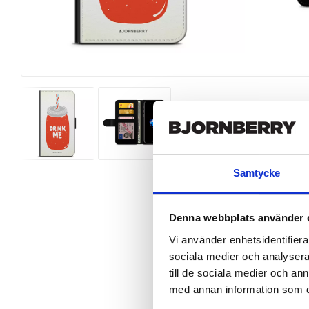
Samtycke
Denna webbplats använder 
Vi använder enhetsidentifierar
sociala medier och analysera 
Wallet case from Bjornberry for yo
till de sociala medier och a
med annan information som du 
Product details:

Customized front and black leather