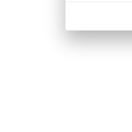
Three handy card slots on the insi
Magnetized strap for secure closin
Built-in hardcase to ensure perfect f
Pocket inside, which is ideal for c
Comprehensive protection.

PU-leather.

Material: PU-Leather.

Pattern: Drink Me.

Phone model: iPhone 7.

Brand: Bjornberry