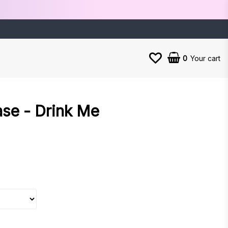
0
Your cart
ase - Drink Me
es