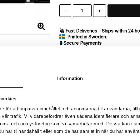
-
+
🚀 Fast Deliveries - Ships within 24 h
Printed in Sweden.
🔒 Secure Payments
SHARE
Information
cookies
Description
e för att anpassa innehållet och annonserna till användarna, tillh
Article no.: 17294
vår trafik. Vi vidarebefordrar även sådana identifierare och anna
ur iPhone 7 with unique print. Which gives great protection and has
nnons- och analysföretag som vi samarbetar med. Dessa kan i sin
har tillhandahållit eller som de har samlat in när du har använt 
 back.
