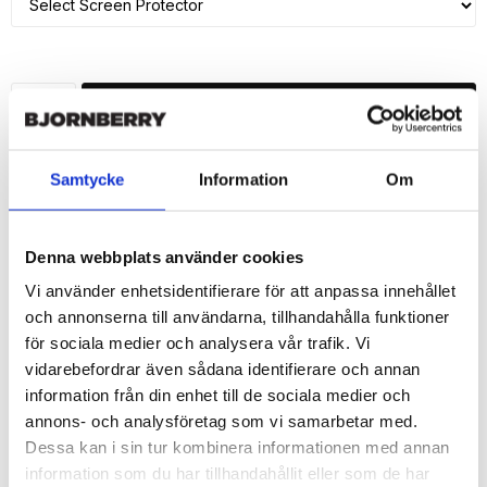
ADD TO CART
🚀 Fast Deliveries - Ships within 24 hours
Samtycke
Information
Om
Printed in Sweden.
🔒 Secure Payments
Denna webbplats använder cookies
SHARE
Vi använder enhetsidentifierare för att anpassa innehållet
och annonserna till användarna, tillhandahålla funktioner
för sociala medier och analysera vår trafik. Vi
vidarebefordrar även sådana identifierare och annan
information från din enhet till de sociala medier och
Description
annons- och analysföretag som vi samarbetar med.
Article no.: 153589
Dessa kan i sin tur kombinera informationen med annan
Wallet case from Bjornberry for your iPhone 7 with unique print. 
information som du har tillhandahållit eller som de har
Which gives great protection and has a unique "Daniela"-