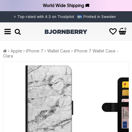
World Wide Shipping 🚚
⭐ Top-rated with 4.3 on Trustpilot
Printed in Sweden
0
Apple
iPhone 7
Wallet Case
iPhone 7 Wallet Case -
Clara