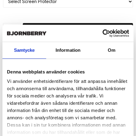
ADD TO CART
🚀 Fast Deliveries - Ships within 24 hours
Samtycke
Information
Om
Printed in Sweden.
🔒 Secure Payments
Denna webbplats använder cookies
SHARE
Vi använder enhetsidentifierare för att anpassa innehållet
och annonserna till användarna, tillhandahålla funktioner
för sociala medier och analysera vår trafik. Vi
vidarebefordrar även sådana identifierare och annan
information från din enhet till de sociala medier och
Description
annons- och analysföretag som vi samarbetar med.
Article no.: 152581
Dessa kan i sin tur kombinera informationen med annan
Wallet case from Bjornberry for your iPhone 7 with unique print. 
information som du har tillhandahållit eller som de har
Which gives great protection and has a unique "Clara"-design.
