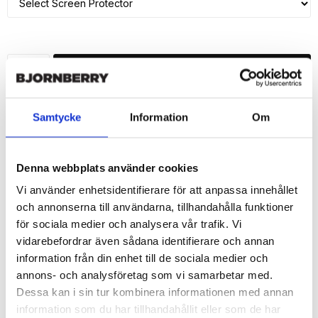
ADD TO CART
🚀 Fast Deliveries - Ships within 24 hours
Samtycke
Information
Om
Printed in Sweden.
🔒 Secure Payments
Denna webbplats använder cookies
SHARE
Vi använder enhetsidentifierare för att anpassa innehållet
och annonserna till användarna, tillhandahålla funktioner
för sociala medier och analysera vår trafik. Vi
vidarebefordrar även sådana identifierare och annan
information från din enhet till de sociala medier och
Description
annons- och analysföretag som vi samarbetar med.
Article no.: 152245
Dessa kan i sin tur kombinera informationen med annan
Wallet case from Bjornberry for your iPhone 7 with unique print. 
information som du har tillhandahållit eller som de har
Which gives great protection and has a unique "Christina"-