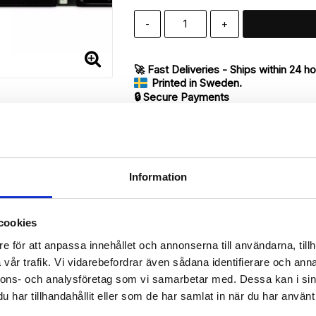
-
+
🚀 Fast Deliveries - Ships within 24 h
Printed in Sweden.
🔒 Secure Payments
SHARE
Information
cookies
Description
e för att anpassa innehållet och annonserna till användarna, tillh
Article no.: 151909
vår trafik. Vi vidarebefordrar även sådana identifierare och anna
ur iPhone 7 with unique print. Which gives great protection and has 
nnons- och analysföretag som vi samarbetar med. Dessa kan i sin
har tillhandahållit eller som de har samlat in när du har använt 
 back.
