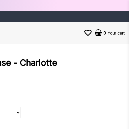
0
Your cart
se - Charlotte
es