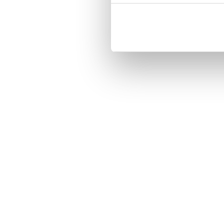
Three handy card slots on the insi
Magnetized strap for secure closin
Built-in hardcase to ensure perfect f
Pocket inside, which is ideal for c
Comprehensive protection.

PU-leather.

Material: PU-Leather.

Pattern: Charlotte.

Phone model: iPhone 7.

Brand: Bjornberry