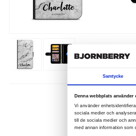
Samtycke
Denna webbplats använder 
Vi använder enhetsidentifierar
sociala medier och analysera 
Wallet case from Bjornberry for yo
till de sociala medier och a
med annan information som du 
Product details:

Customized front and black leather