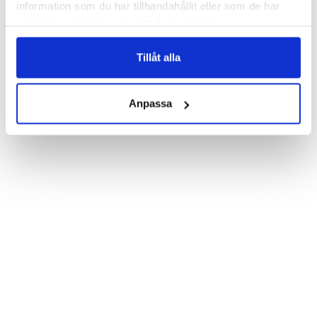
information som du har tillhandahållit eller som de har
Wallet case from Bjornberry for your iPhone 7 with unique print. 
samlat in när du har använt deras tjänster.
Which gives great protection and has a unique "Birds on a 
string"-design.

Tillåt alla
Product details:

Customized front and black leather back.

Three handy card slots on the inside of the case with ID window 
for one of the slots.

Anpassa
Show more
Magnetized strap for secure closing.

Built-in hardcase to ensure perfect fit.

Pocket inside, which is ideal for cash and notes.

Comprehensive protection.

PU-leather.

Material: PU-Leather.

Pattern: Birds on a string.

Phone model: iPhone 7.

Brand: Bjornberry