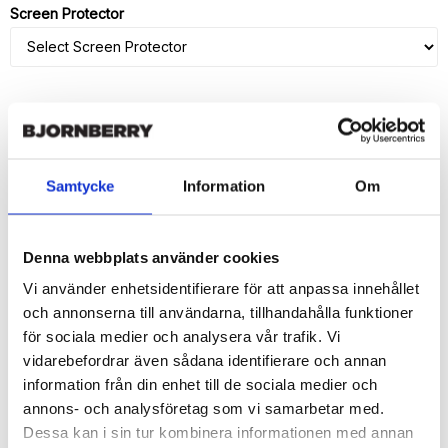
Screen Protector
ADD TO CART
Samtycke
Information
Om
🚀 Fast Deliveries - Ships within 24 hours
Printed in Sweden.
🔒 Secure Payments
Denna webbplats använder cookies
SHARE
Vi använder enhetsidentifierare för att anpassa innehållet
och annonserna till användarna, tillhandahålla funktioner
för sociala medier och analysera vår trafik. Vi
vidarebefordrar även sådana identifierare och annan
information från din enhet till de sociala medier och
Description
annons- och analysföretag som vi samarbetar med.
Dessa kan i sin tur kombinera informationen med annan
Article no.: 15254