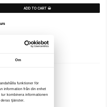
ADD TO CART
ours
Om
andahålla funktioner för
n information från din enhet
 a unique "Aleyna"-design.

 tur kombinera informationen
deras tjänster.