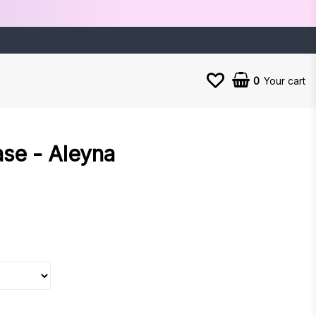
0
Your cart
ase - Aleyna
es