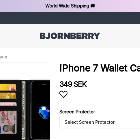
World Wide Shipping 🚚
eyna
iPhone 7 Wallet C
349 SEK
Add to list of favorit
Screen Protector