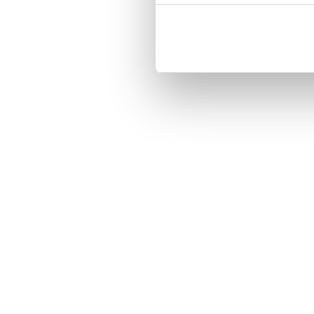
Magnetized strap for secure closin
Built-in hardcase to ensure perfect f
Pocket inside, which is ideal for c
Comprehensive protection.

PU-leather.

Material: PU-Leather.

Pattern: Aleyna.

Phone model: iPhone 7.

Brand: Bjornberry