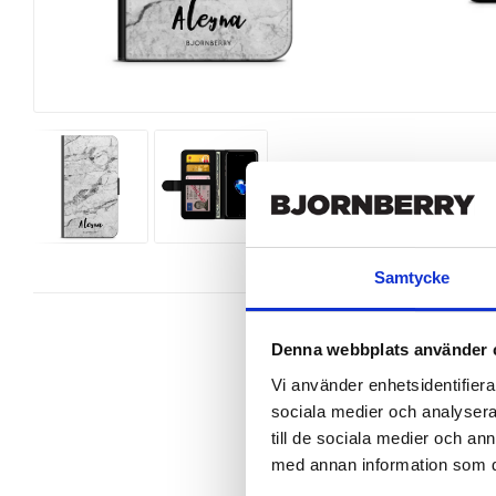
Samtycke
Denna webbplats använder 
Vi använder enhetsidentifierar
sociala medier och analysera 
Wallet case from Bjornberry for yo
till de sociala medier och a
Product details:

med annan information som du 
Customized front and black leather
Three handy card slots on the insi