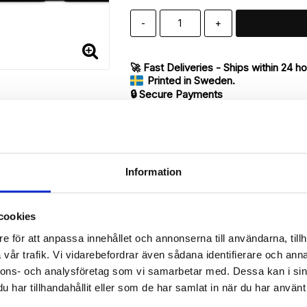
-
+
🚀 Fast Deliveries - Ships within 24 h
Printed in Sweden.
🔒 Secure Payments
SHARE
Information
Description
cookies
Article no.: 142277
e för att anpassa innehållet och annonserna till användarna, tillh
vår trafik. Vi vidarebefordrar även sådana identifierare och anna
ur iPhone 7 with unique print. Which gives great protection and has
nnons- och analysföretag som vi samarbetar med. Dessa kan i sin
har tillhandahållit eller som de har samlat in när du har använt 
 back.

de of the case with ID window for one of the slots.
