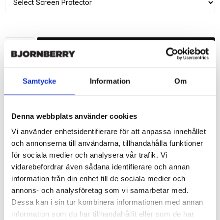
ADD TO CART
🚀 Fast Deliveries - Ships within 24 hours
Samtycke
Information
Om
Printed in Sweden.
🔒 Secure Payments
Denna webbplats använder cookies
SHARE
Vi använder enhetsidentifierare för att anpassa innehållet
och annonserna till användarna, tillhandahålla funktioner
för sociala medier och analysera vår trafik. Vi
vidarebefordrar även sådana identifierare och annan
information från din enhet till de sociala medier och
Description
annons- och analysföretag som vi samarbetar med.
Article no.: 14355
Dessa kan i sin tur kombinera informationen med annan
Wallet case from Bjornberry for your iPhone 7 Plus with unique 
information som du har tillhandahållit eller som de har
print. Which gives great protection and has a unique “Zodiac”-