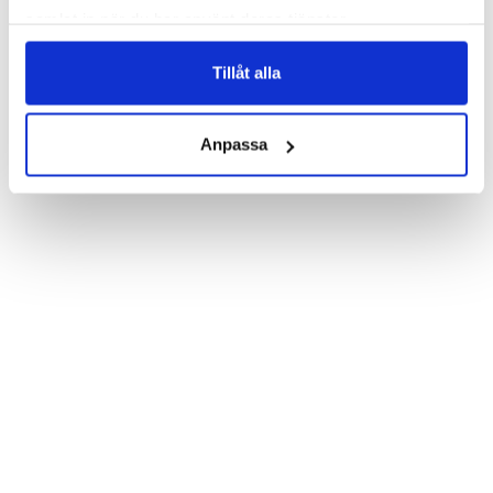
print. Which gives great protection and has a unique “Sofi”-
samlat in när du har använt deras tjänster.
design.

Product details:

Tillåt alla
Customized front and black leather back.

Three handy card slots on the inside of the case with ID window 
for one of the slots.

Show more
Magnetized strap for secure closing.

Anpassa
Built-in hardcase to ensure perfect fit.

Pocket inside, which is ideal for cash and notes.

Comprehensive protection.

PU-leather.

Material: PU-Leather

Phone model: iPhone 7 Plus.

Pattern: Sofi.

Brand: Bjornberry