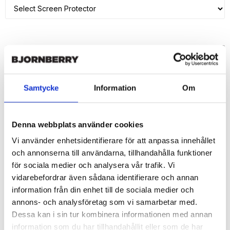
ADD TO CART
🚀 Fast Deliveries - Ships within 24 hours
Samtycke
Information
Om
Printed in Sweden.
🔒 Secure Payments
Denna webbplats använder cookies
SHARE
Vi använder enhetsidentifierare för att anpassa innehållet
och annonserna till användarna, tillhandahålla funktioner
för sociala medier och analysera vår trafik. Vi
vidarebefordrar även sådana identifierare och annan
information från din enhet till de sociala medier och
Description
annons- och analysföretag som vi samarbetar med.
Article no.: 207615
Dessa kan i sin tur kombinera informationen med annan
Wallet case from Bjornberry for your iPhone 7 Plus with unique 
information som du har tillhandahållit eller som de har