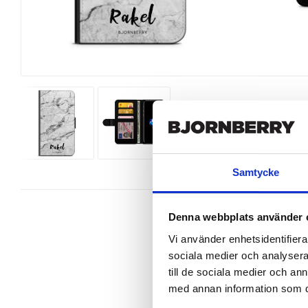
Samtycke
Denna webbplats använder 
Vi använder enhetsidentifierar
sociala medier och analysera 
Wallet case from Bjornberry for yo
till de sociala medier och a
med annan information som du 
Product details:

Customized front and black leather