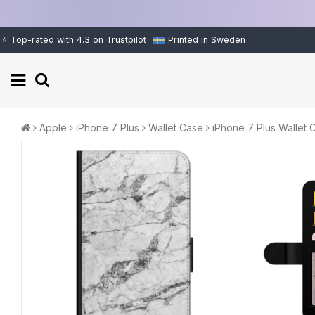
⭐ Top-rated with 4.3 on Trustpilot
Printed in Sweden
Apple
iPhone 7 Plus
Wallet Case
iPhone 7 Plus Wallet 