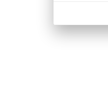
Three handy card slots on the insi
Magnetized strap for secure closin
Built-in hardcase to ensure perfect f
Pocket inside, which is ideal for c
Comprehensive protection.

PU-leather.

Material: PU-Leather

Phone model: iPhone 7 Plus.

Pattern: Rakel.

Brand: Bjornberry