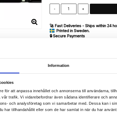
-
+
🚀 Fast Deliveries - Ships within 24 h
Printed in Sweden.
🔒 Secure Payments
SHARE
Information
cookies
Description
e för att anpassa innehållet och annonserna till användarna, tillh
Article no.: 202127
vår trafik. Vi vidarebefordrar även sådana identifierare och anna
ur iPhone 7 Plus with unique print. Which gives great protection and
nnons- och analysföretag som vi samarbetar med. Dessa kan i sin
har tillhandahållit eller som de har samlat in när du har använt 
 back.
