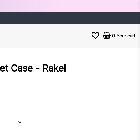
0
Your cart
et Case - Rakel
es