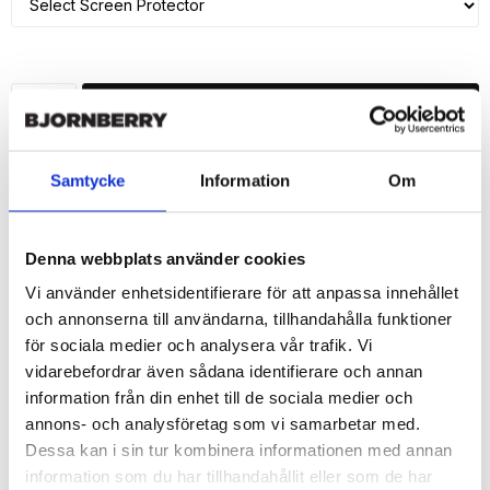
ADD TO CART
🚀 Fast Deliveries - Ships within 24 hours
Samtycke
Information
Om
Printed in Sweden.
🔒 Secure Payments
Denna webbplats använder cookies
SHARE
Vi använder enhetsidentifierare för att anpassa innehållet
och annonserna till användarna, tillhandahålla funktioner
för sociala medier och analysera vår trafik. Vi
vidarebefordrar även sådana identifierare och annan
information från din enhet till de sociala medier och
Description
annons- och analysföretag som vi samarbetar med.
Article no.: 200895
Dessa kan i sin tur kombinera informationen med annan
Wallet case from Bjornberry for your iPhone 7 Plus with unique 
information som du har tillhandahållit eller som de har
print. Which gives great protection and has a unique “Pauline”-