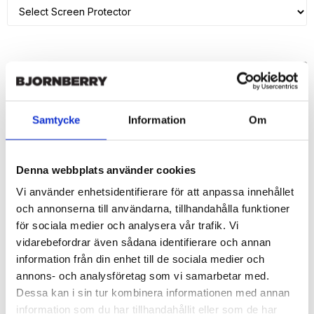
ADD TO CART
🚀 Fast Deliveries - Ships within 24 hours
Samtycke
Information
Om
Printed in Sweden.
🔒 Secure Payments
Denna webbplats använder cookies
SHARE
Vi använder enhetsidentifierare för att anpassa innehållet
och annonserna till användarna, tillhandahålla funktioner
för sociala medier och analysera vår trafik. Vi
vidarebefordrar även sådana identifierare och annan
information från din enhet till de sociala medier och
Description
annons- och analysföretag som vi samarbetar med.
Article no.: 197199
Dessa kan i sin tur kombinera informationen med annan
Wallet case from Bjornberry for your iPhone 7 Plus with unique 
information som du har tillhandahållit eller som de har