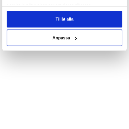
print. Which gives great protection and has a unique “Nikolina”-
samlat in när du har använt deras tjänster.
design.

Product details:

Tillåt alla
Customized front and black leather back.

Three handy card slots on the inside of the case with ID window 
for one of the slots.

Show more
Magnetized strap for secure closing.

Anpassa
Built-in hardcase to ensure perfect fit.

Pocket inside, which is ideal for cash and notes.

Comprehensive protection.

PU-leather.

Material: PU-Leather

Phone model: iPhone 7 Plus.

Pattern: Nikolina.

Brand: Bjornberry