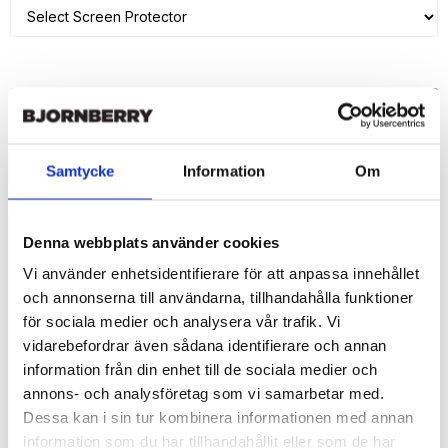
ADD TO CART
🚀 Fast Deliveries - Ships within 24 hours
Samtycke
Information
Om
Printed in Sweden.
🔒 Secure Payments
Denna webbplats använder cookies
SHARE
Vi använder enhetsidentifierare för att anpassa innehållet
och annonserna till användarna, tillhandahålla funktioner
för sociala medier och analysera vår trafik. Vi
vidarebefordrar även sådana identifierare och annan
information från din enhet till de sociala medier och
Description
annons- och analysföretag som vi samarbetar med.
Article no.: 196975
Dessa kan i sin tur kombinera informationen med annan
Wallet case from Bjornberry for your iPhone 7 Plus with unique 
information som du har tillhandahållit eller som de har