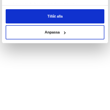
print. Which gives great protection and has a unique “Nikita”-
samlat in när du har använt deras tjänster.
design.

Product details:

Tillåt alla
Customized front and black leather back.

Three handy card slots on the inside of the case with ID window 
for one of the slots.

Show more
Magnetized strap for secure closing.

Anpassa
Built-in hardcase to ensure perfect fit.

Pocket inside, which is ideal for cash and notes.

Comprehensive protection.

PU-leather.

Material: PU-Leather

Phone model: iPhone 7 Plus.

Pattern: Nikita.

Brand: Bjornberry