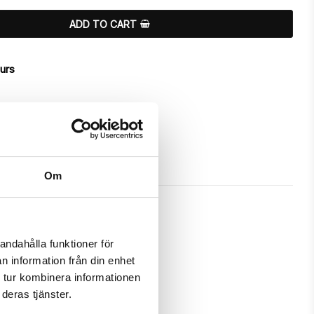
ADD TO CART
ours
Om
andahålla funktioner för
n information från din enhet
has a unique “Girl”-design.

 tur kombinera informationen
deras tjänster.