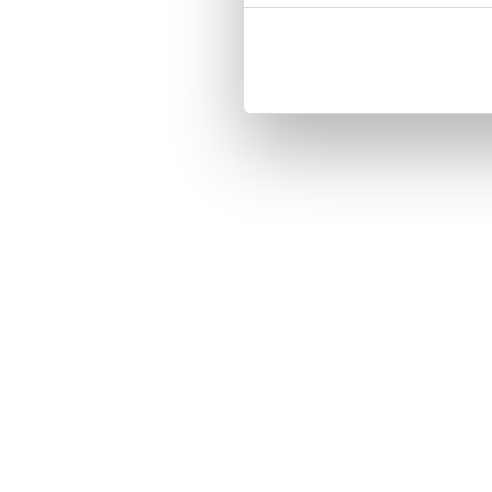
Magnetized strap for secure closin
Built-in hardcase to ensure perfect f
Pocket inside, which is ideal for c
Comprehensive protection.

PU-leather.

Material: PU-Leather

Phone model: iPhone 7 Plus.

Pattern: Girl.

Brand: Bjornberry