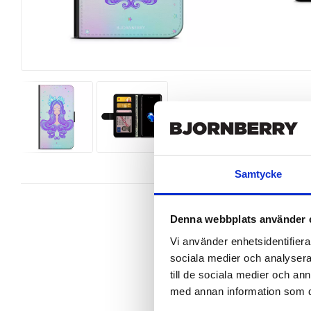
Samtycke
Denna webbplats använder 
Vi använder enhetsidentifierar
sociala medier och analysera 
Wallet case from Bjornberry for yo
till de sociala medier och a
Product details:

med annan information som du 
Customized front and black leather
Three handy card slots on the insi