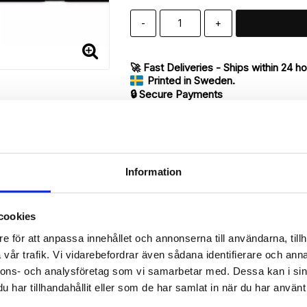
-
+
🚀 Fast Deliveries - Ships within 24 h
Printed in Sweden.
🔒 Secure Payments
SHARE
Information
Description
cookies
Article no.: 46734
e för att anpassa innehållet och annonserna till användarna, tillh
vår trafik. Vi vidarebefordrar även sådana identifierare och anna
ur iPhone 7 Plus with unique print. Which gives great protection and 
nnons- och analysföretag som vi samarbetar med. Dessa kan i sin
har tillhandahållit eller som de har samlat in när du har använt 
 back.

de of the case with ID window for one of the slots.
