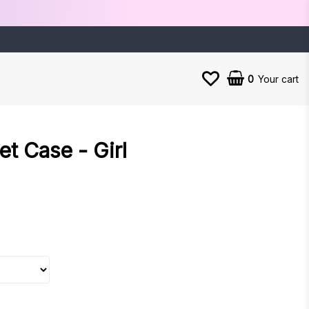
0
Your cart
Your cart is empty
et Case - Girl
es