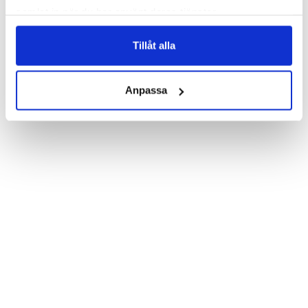
print. Which gives great protection and has a unique “Estelle”-
samlat in när du har använt deras tjänster.
design.

Product details:

Tillåt alla
Customized front and black leather back.

Three handy card slots on the inside of the case with ID window 
for one of the slots.

Show more
Magnetized strap for secure closing.

Anpassa
Built-in hardcase to ensure perfect fit.

Pocket inside, which is ideal for cash and notes.

Comprehensive protection.

PU-leather.

Material: PU-Leather

Phone model: iPhone 7 Plus.

Pattern: Estelle.

Brand: Bjornberry