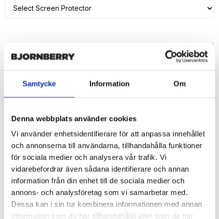
ADD TO CART
🚀 Fast Deliveries - Ships within 24 hours
Samtycke
Information
Om
Printed in Sweden.
🔒 Secure Payments
Denna webbplats använder cookies
SHARE
Vi använder enhetsidentifierare för att anpassa innehållet
och annonserna till användarna, tillhandahålla funktioner
för sociala medier och analysera vår trafik. Vi
vidarebefordrar även sådana identifierare och annan
information från din enhet till de sociala medier och
Description
annons- och analysföretag som vi samarbetar med.
Article no.: 162591
Dessa kan i sin tur kombinera informationen med annan
Wallet case from Bjornberry for your iPhone 7 Plus with unique 
information som du har tillhandahållit eller som de har